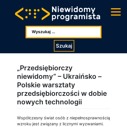
Przejdź
Przejdź
do
do
głowej
stopki
zawartości
Wpisz szukaną frazę:
Szukaj
„Przedsiębiorczy
niewidomy” – Ukraińsko –
Polskie warsztaty
przedsiębiorczości w dobie
nowych technologii
Współczesny świat osób z niepełnosprawnością
wzroku jest związany z licznymi wyzwaniami.