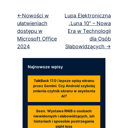
Nawigacja
Nowości w
Lupa Elektroniczna
wpisu
ułatwieniach
„Luna 10” – Nowa
dostępu w
Era w Technologii
Microsoft Office
dla Osób
2024
Słabowidzących
Najnowsze wpisy
TalkBack 17.0 i lepsze opisy ekranu
przez Gemini. Czy Android szybciej
zmienia czytnik ekranu w asystenta
AI?
Seen. Wystawa RNIB o osobach
niewidomych i słabowidzących, ich
historiach i sposobie postrzegania
sight loss