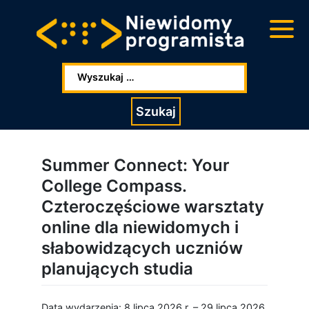
Przejdź
Przejdź
do
do
głowej
stopki
zawartości
Wpisz szukaną frazę:
Szukaj
Summer Connect: Your
College Compass.
Czteroczęściowe warsztaty
online dla niewidomych i
słabowidzących uczniów
planujących studia
Data wydarzenia: 8 lipca 2026 r. – 29 lipca 2026