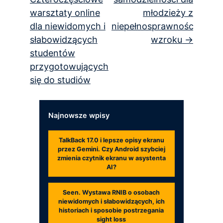
warsztaty online
młodzieży z
dla niewidomych i
niepełnosprawnością
słabowidzących
wzroku
studentów
przygotowujących
się do studiów
Najnowsze wpisy
TalkBack 17.0 i lepsze opisy ekranu
przez Gemini. Czy Android szybciej
zmienia czytnik ekranu w asystenta
AI?
Seen. Wystawa RNIB o osobach
niewidomych i słabowidzących, ich
historiach i sposobie postrzegania
sight loss