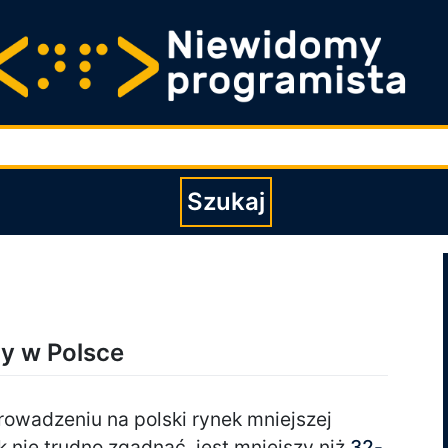
Wpisz szukaną fraz
Szukaj
ny w Polsce
rowadzeniu na polski rynek mniejszej
ak nie trudno zgadnąć, jest mniejszy niż
32-