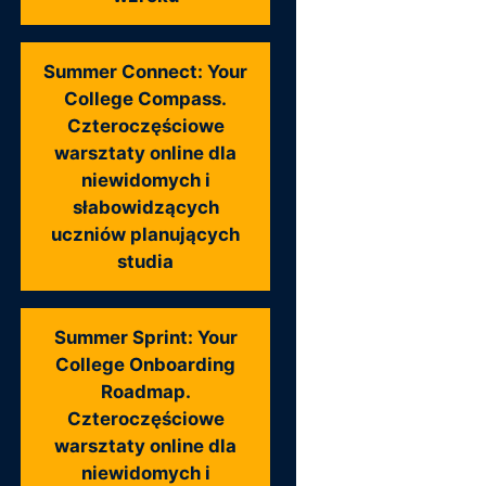
Summer Connect: Your
College Compass.
Czteroczęściowe
warsztaty online dla
niewidomych i
słabowidzących
uczniów planujących
studia
Summer Sprint: Your
College Onboarding
Roadmap.
Czteroczęściowe
warsztaty online dla
niewidomych i