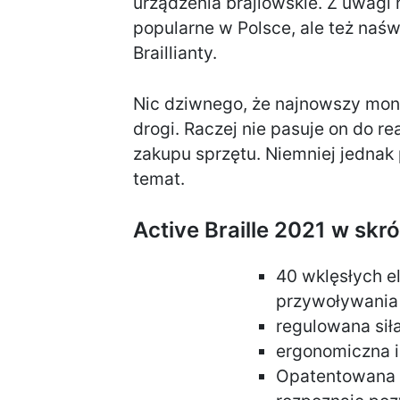
urządzenia brajlowskie. Z uwagi 
popularne w Polsce, ale też naśw
Braillianty.
Nic dziwnego, że najnowszy moni
drogi. Raczej nie pasuje on do 
zakupu sprzętu. Niemniej jednak 
temat.
Active Braille 2021 w skró
40 wklęsłych e
przywoływania
regulowana sił
ergonomiczna i
Opatentowana te