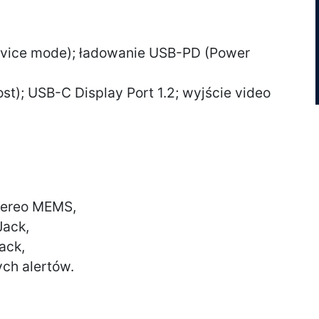
evice mode); ładowanie USB-PD (Power
st); USB-C Display Port 1.2; wyjście video
tereo MEMS,
Jack,
ack,
ych alertów.