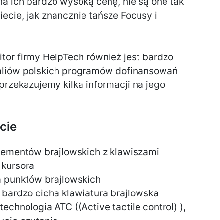
na ich bardzo wysoką cenę, nie są one tak
iecie, jak znancznie tańsze Focusy i
tor firmy HelpTech również jest bardzo
realiów polskich programów dofinansowań
przekazujemy kilka informacji na jego
cie
lementów brajlowskich z klawiszami
 kursora
a punktów brajlowskich
 bardzo cicha klawiatura brajlowska
chnologia ATC ((Active tactile control) ),