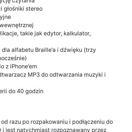
ycję czytania
i głośniki stereo
yjne
 wewnętrznej
acje, takie jak edytor, kalkulator,
dla alfabetu Braille’a i dźwięku (trzy
nocześnie)
io z iPhone’em
warzacz MP3 do odtwarzania muzyki i
rii do 40 godzin
 od razu po rozpakowaniu i podłączeniu do
D i jest natychmiast rozpoznawany przez