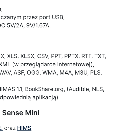
,
ączanym przez port USB,
DC 5V/2A, 9V/1.67A.
 XLS, XLSX, CSV, PPT, PPTX, RTF, TXT,
XML (w przeglądarce Internetowej),
 WAV, ASF, OGG, WMA, M4A, M3U, PLS,
IMAS 1.1, BookShare.org, (Audible, NLS,
dpowiednią aplikacją).
e Sense Mini
E.
oraz
HIMS