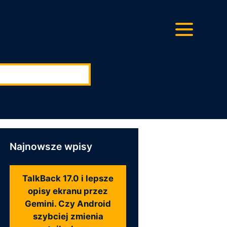
ę:
Najnowsze wpisy
TalkBack 17.0 i lepsze
opisy ekranu przez
Gemini. Czy Android
szybciej zmienia