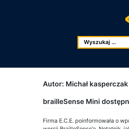
Przejdź
Przejdź
do
do
głowej
stopki
zawartości
Autor:
Michał kasperczak
brailleSense Mini dostęp
Firma E.C.E. poinformowała o wp
wersji BrailleSense’a. Notatnik, j