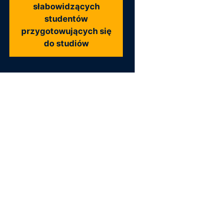
słabowidzących
studentów
przygotowujących się
do studiów