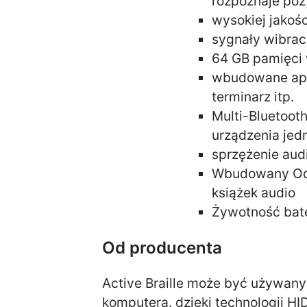
rozpoznaje poz
wysokiej jakośc
sygnały wibrac
64 GB pamięci
wbudowane aplik
terminarz itp.
Multi-Bluetooth 
urządzenia jed
sprzężenie aud
Wbudowany Odt
książek audio
Żywotność bate
Od producenta
Active Braille może być używany
komputera. dzięki technologii HI