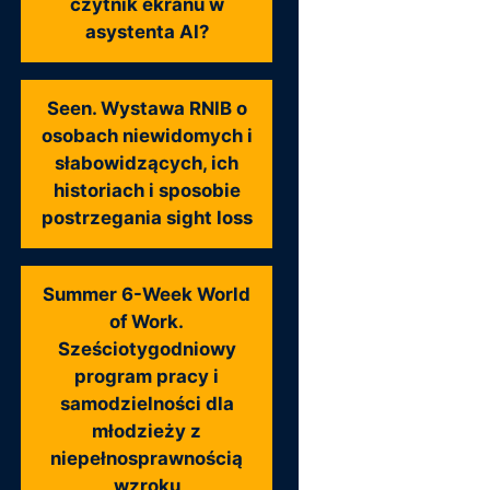
czytnik ekranu w
asystenta AI?
Seen. Wystawa RNIB o
osobach niewidomych i
słabowidzących, ich
historiach i sposobie
postrzegania sight loss
Summer 6-Week World
of Work.
Sześciotygodniowy
program pracy i
samodzielności dla
młodzieży z
niepełnosprawnością
wzroku