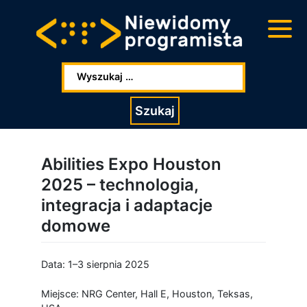
Przejdź
Przejdź
do
do
głowej
stopki
zawartości
Wpisz szukaną frazę:
Szukaj
Abilities Expo Houston
2025 – technologia,
integracja i adaptacje
domowe
Data: 1–3 sierpnia 2025
Miejsce: NRG Center, Hall E, Houston, Teksas,