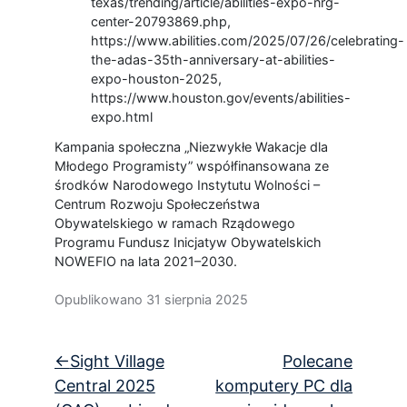
texas/trending/article/abilities-expo-nrg-
center-20793869.php,
https://www.abilities.com/2025/07/26/celebrating-
the-adas-35th-anniversary-at-abilities-
expo-houston-2025,
https://www.houston.gov/events/abilities-
expo.html
Kampania społeczna „Niezwykłe Wakacje dla
Młodego Programisty” współfinansowana ze
środków Narodowego Instytutu Wolności –
Centrum Rozwoju Społeczeństwa
Obywatelskiego w ramach Rządowego
Programu Fundusz Inicjatyw Obywatelskich
NOWEFIO na lata 2021–2030.
Opublikowano
31 sierpnia 2025
Nawigacja
Sight Village
Polecane
wpisu
Central 2025
komputery PC dla