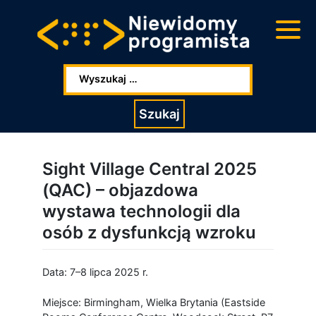
Przejdź
Przejdź
do
do
głowej
stopki
zawartości
Wpisz szukaną frazę:
Szukaj
Sight Village Central 2025
(QAC) – objazdowa
wystawa technologii dla
osób z dysfunkcją wzroku
Data: 7–8 lipca 2025 r.
Miejsce: Birmingham, Wielka Brytania (Eastside