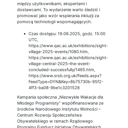
między użytkownikami, ekspertami i
dostawcami. To wydarzenie warto śledzić i
promować jako wzór wspierania inkluzji za
pomocą technologii wspomagających.
Czas dostępu: 19.08.2025, godz. 15:00
UTC,
https://www.qac.ac.uk/exhibitions/sight-
village-2025-events/1080.htm,
https://www.qac.ac.uk/exhibitions/sight-
village-central-2025–the-event-
concluded-successfully/1465.htm,
https://www.srsb.org.uk/Feeds.aspx?
FeedType=DYN&Key=8b75730b-95f2-
4ff3-ba08-9be1c3201528
Kampania społeczna „Niezwykłe Wakacje dla
Młodego Programisty” współfinansowana ze
środków Narodowego Instytutu Wolności –
Centrum Rozwoju Społeczeństwa
Obywatelskiego w ramach Rządowego
Programu Fundusz Inicjatyw Obywatelskich