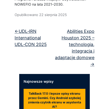
NOWEFIO na lata 2021–2030.
Opublikowano
22 sierpnia 2025
Nawigacja
UDL‑IRN
Abilities Expo
wpisu
International
Houston 2025 –
UDL‑CON 2025
technologia,
integracja i
adaptacje domowe
Najnowsze wpisy
TalkBack 17.0 i lepsze opisy ekranu
przez Gemini. Czy Android szybciej
zmienia czytnik ekranu w asystenta
AI?