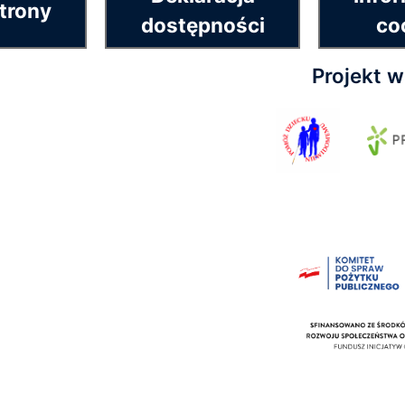
trony
dostępności
co
Projekt 