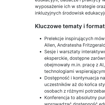
wyposażenie ich w strategie ora
inkluzyjnych środowisk edukacyj
Kluczowe tematy i format
Prelekcje inspirujących mó
Allen, Andratesha Fritzgerald
Sesje i warsztaty interakty
eksperckie, dostępne zarówno
obejmowały m.in. pracę z AI
technologiami wspierającymi
Dostępność i kontynuacja na
uczestników aż do końca st
osobach z różnymi potrzeba
Konferencja to absolutny pun
wprowadzać dostępność eduk