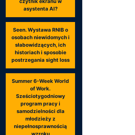
czytnik ekranu w
asystenta AI?
Seen. Wystawa RNIB o
osobach niewidomych i
słabowidzących, ich
historiach i sposobie
postrzegania sight loss
Summer 6-Week World
of Work.
Sześciotygodniowy
program pracy i
samodzielności dla
młodzieży z
niepełnosprawnością
wzroku