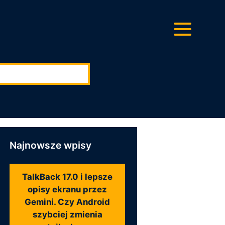
ę:
Najnowsze wpisy
TalkBack 17.0 i lepsze
opisy ekranu przez
Gemini. Czy Android
szybciej zmienia