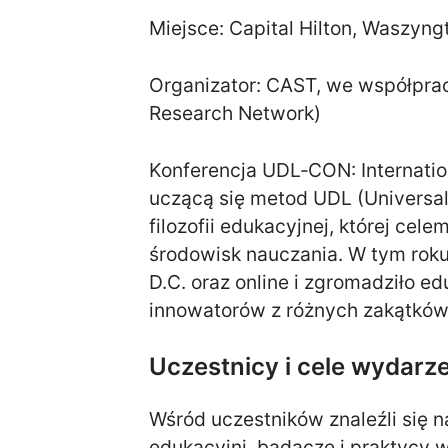
Miejsce: Capital Hilton, Waszyngt
Organizator: CAST, we współpra
Research Network)
Konferencja UDL‑CON: Internatio
uczącą się metod UDL (Universa
filozofii edukacyjnej, której cel
środowisk nauczania. W tym roku
D.C. oraz online i zgromadziło e
innowatorów z różnych zakątków
Uczestnicy i cele wydarz
Wśród uczestników znaleźli się n
edukacyjni, badacze i praktycy 