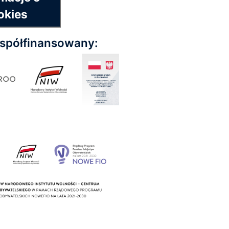
okies
współfinansowany: