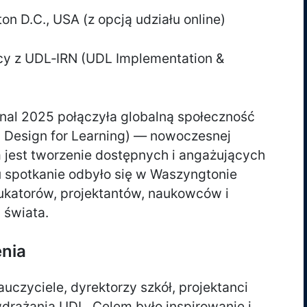
on D.C., USA (z opcją udziału online)
cy z UDL‑IRN (UDL Implementation &
nal 2025 połączyła globalną społeczność
l Design for Learning) — nowoczesnej
em jest tworzenie dostępnych i angażujących
 spotkanie odbyło się w Waszyngtonie
dukatorów, projektantów, naukowców i
 świata.
enia
auczyciele, dyrektorzy szkół, projektanci
wdrażania UDL. Celem było inspirowanie i