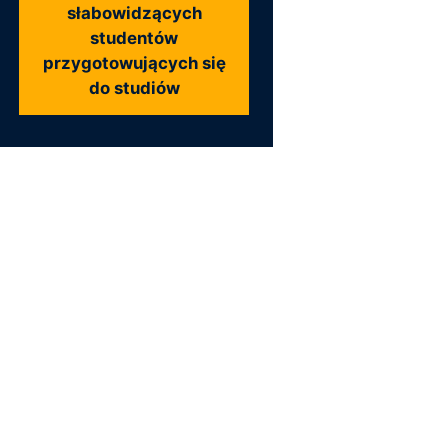
słabowidzących
studentów
przygotowujących się
do studiów