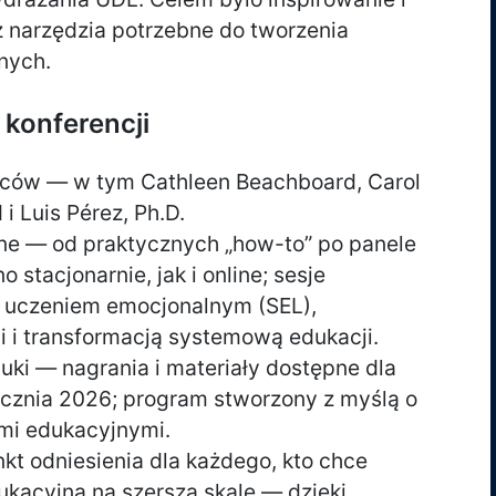
z narzędzia potrzebne do tworzenia
nych.
 konferencji
wców — w tym Cathleen Beachboard, Carol
 i Luis Pérez, Ph.D.
wne — od praktycznych „how-to” po panele
 stacjonarnie, jak i online; sesje
, uczeniem emocjonalnym (SEL),
 i transformacją systemową edukacji.
uki — nagrania i materiały dostępne dla
ycznia 2026; program stworzony z myślą o
mi edukacyjnymi.
kt odniesienia dla każdego, kto chce
acyjną na szerszą skalę — dzięki