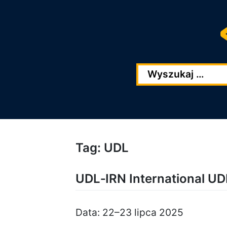
Przejdź
Przejdź
do
do
głowej
stopki
zawartości
Tag:
UDL
UDL‑IRN International 
Data: 22–23 lipca 2025