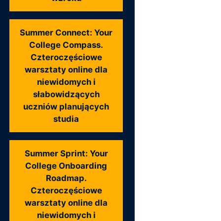
Summer Connect: Your
College Compass.
Czteroczęściowe
warsztaty online dla
niewidomych i
słabowidzących
uczniów planujących
studia
Summer Sprint: Your
College Onboarding
Roadmap.
Czteroczęściowe
warsztaty online dla
niewidomych i