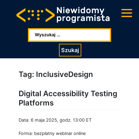
Przejdź
Przejdź
do
do
głowej
stopki
zawartości
Wpisz szukaną frazę:
Szukaj
Tag:
InclusiveDesign
Digital Accessibility Testing
Platforms
Data: 6 maja 2025, godz. 13:00 ET
Forma: bezpłatny webinar online