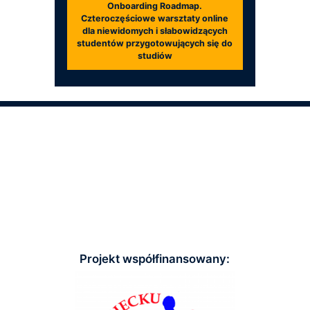
Onboarding Roadmap.
Czteroczęściowe warsztaty online
dla niewidomych i słabowidzących
studentów przygotowujących się do
studiów
Projekt współfinansowany: