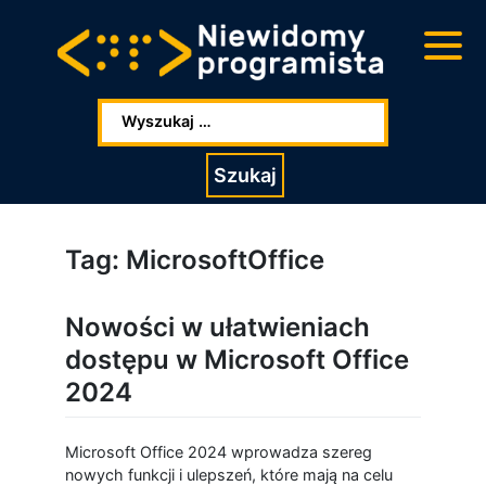
Przejdź
Przejdź
do
do
głowej
stopki
zawartości
Wpisz szukaną frazę:
Szukaj
Tag:
MicrosoftOffice
Nowości w ułatwieniach
dostępu w Microsoft Office
2024
Microsoft Office 2024 wprowadza szereg
nowych funkcji i ulepszeń, które mają na celu