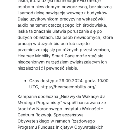
laska, która dzięki technologii RFID oferuje
osobom niewidomym nowoczesną, bezpieczną
i samodzielną nawigację wewnątrz budynków.
Dając użytkownikom precyzyjne wskazówki
audio na temat otaczającego ich środowiska,
laska ta znacznie ułatwia poruszanie się po
dużych obiektach. Dla osób niewidomych, które
pracują w dużych biurach lub często
przemieszczają się po różnych przestrzeniach,
Hearsee Mobility Smart Cane może stać się
nieocenionym narzędziem zwiększającym ich
niezależność i pewność siebie.
Czas dostępu: 29.09.2024, godz. 10:00
UTC, https://hearseemobility.org/
Kampania społeczna „Niezwykłe Wakacje dla
Młodego Programisty” współfinansowana ze
środków Narodowego Instytutu Wolności –
Centrum Rozwoju Społeczeństwa
Obywatelskiego w ramach Rządowego
Programu Fundusz Inicjatyw Obywatelskich