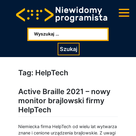
Przejdź
Przejdź
do
do
głowej
stopki
zawartości
Wpisz szukaną frazę:
Szukaj
Tag:
HelpTech
Active Braille 2021 – nowy
monitor brajlowski firmy
HelpTech
Niemiecka firma HelpTech od wielu lat wytwarza
znane i cenione urządzenia brajlowskie. Z uwagi