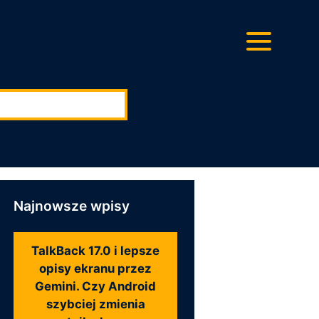
ę:
Najnowsze wpisy
TalkBack 17.0 i lepsze
opisy ekranu przez
Gemini. Czy Android
szybciej zmienia