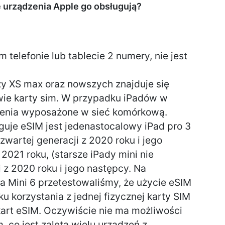
re urządzenia Apple go obsługują?
telefonie lub tablecie 2 numery, nie jest
czy XS max oraz nowszych znajduje się
wie karty sim. W przypadku iPadów w
zenia wyposażone w sieć komórkową.
guje eSIM jest jedenastocalowy iPad pro 3
czwartej generacji z 2020 roku i jego
 2021 roku, (starsze iPady mini nie
i z 2020 roku i jego następcy. Na
da Mini 6 przetestowaliśmy, że użycie eSIM
 korzystania z jednej fizycznej karty SIM
kart eSIM. Oczywiście nie ma możliwości
, co jest zaletą wielu urządzeń z