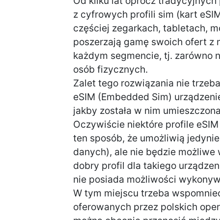
Od kilku lat oprócz tradycyjnyc
z cyfrowych profili sim (kart eS
częściej zegarkach, tabletach, 
poszerzają gamę swoich ofert z 
każdym segmencie, tj. zarówno na
osób fizycznych.
Zalet tego rozwiązania nie trzeba
eSIM (Embedded Sim) urządzenie
jakby została w nim umieszczona
Oczywiście niektóre profile eS
ten sposób, że umożliwią jedynie 
danych), ale nie będzie możliw
dobry profil dla takiego urządzeni
nie posiada możliwości wykonywa
W tym miejscu trzeba wspomnieć
oferowanych przez polskich oper