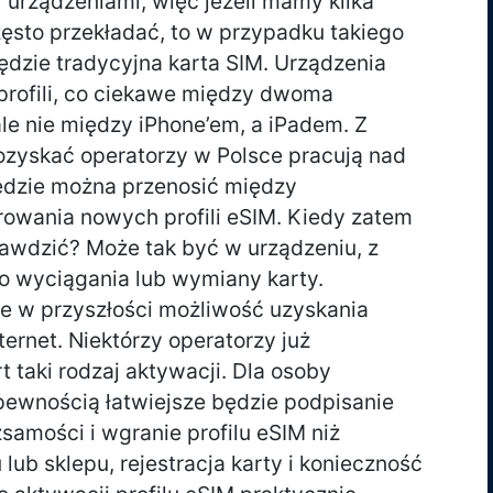
urządzeniami, więc jeżeli mamy kilka
zęsto przekładać, to w przypadku takiego
dzie tradycyjna karta SIM. Urządzenia
profili, co ciekawe między dwoma
le nie między iPhone’em, a iPadem. Z
pozyskać operatorzy w Polsce pracują nad
będzie można przenosić między
owania nowych profili eSIM. Kiedy zatem
rawdzić? Może tak być w urządzeniu, z
o wyciągania lub wymiany karty.
ie w przyszłości możliwość uzyskania
nternet. Niektórzy operatorzy już
t taki rodzaj aktywacji. Dla osoby
pewnością łatwiejsze będzie podpisanie
samości i wgranie profilu eSIM niż
lub sklepu, rejestracja karty i konieczność