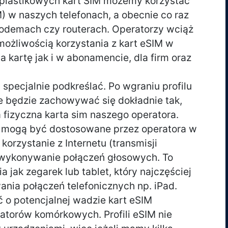
h plastikowych kart SIM możemy korzystać
IM) w naszych telefonach, a obecnie co raz
modemach czy routerach. Operatorzy wciąż
możliwością korzystania z kart eSIM w
 kartę jak i w abonamencie, dla firm oraz
 specjalnie podkreślać. Po wgraniu profilu
 będzie zachowywać się dokładnie tak,
 fizyczna karta sim naszego operatora.
IM mogą być dostosowane przez operatora w
korzystanie z Internetu (transmisji
e wykonywanie połączeń głosowych. To
a jak zegarek lub tablet, który najczęściej
nia połączeń telefonicznych np. iPad.
 o potencjalnej wadzie kart eSIM
atorów komórkowych. Profili eSIM nie