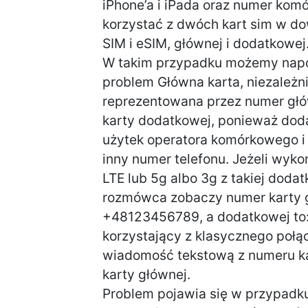
iPhone’a i iPada oraz numer kom
korzystać z dwóch kart sim w dow
SIM i eSIM, głównej i dodatkowej
W takim przypadku możemy napot
problem Główna karta, niezależn
reprezentowana przez numer głó
karty dodatkowej, ponieważ dod
użytek operatora komórkowego i 
inny numer telefonu. Jeżeli wyk
LTE lub 5g albo 3g z takiej dodat
rozmówca zobaczy numer karty gł
+48123456789, a dodatkowej to
korzystający z klasycznego poł
wiadomość tekstową z numeru ka
karty głównej.
Problem pojawia się w przypadk