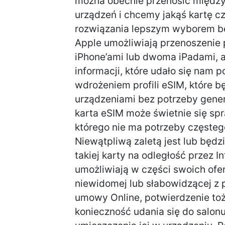
można obecnie przenosić między 
urządzeń i chcemy jakąś kartę c
rozwiązania lepszym wyborem bę
Apple umożliwiają przenoszenie 
iPhone’ami lub dwoma iPadami, a
informacji, które udało się nam 
wdrożeniem profili eSIM, które 
urządzeniami bez potrzeby gener
karta eSIM może świetnie się sp
którego nie ma potrzeby częsteg
Niewątpliwą zaletą jest lub będz
takiej karty na odległość przez I
umożliwiają w części swoich ofer
niewidomej lub słabowidzącej z 
umowy Online, potwierdzenie toż
konieczność udania się do salonu 