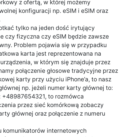
órkowy z ofertą, w której możemy
olnej konfiguracji np. eSIM i eSIM oraz
.
kać tylko na jeden dość irytujący
ie czy fizyczna czy eSIM będzie zawsze
wny. Problem pojawia się w przypadku
atkowa karta jest reprezentowana na
urządzenia, w którym się znajduje przez
onamy połączenie głosowe tradycyjne przez
kowej karty przy użyciu iPhone’a, to nasz
ównej np. jeżeli numer karty głównej to:
: +48987654321, to rozmówca
ączenia przez sieć komórkową zobaczy
rty głównej oraz połączenie z numeru
u komunikatorów internetowych