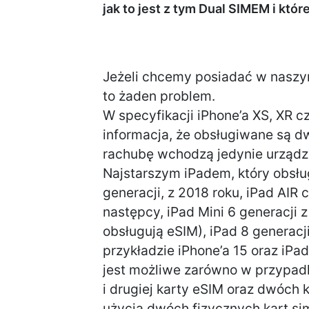
jak to jest z tym Dual SIMEM i któ
Jeżeli chcemy posiadać w naszym 
to żaden problem.
W specyfikacji iPhone’a XS, XR 
informacja, że obsługiwane są d
rachubę wchodzą jedynie urząd
Najstarszym iPadem, który obsłu
generacji, z 2018 roku, iPad AIR 
następcy, iPad Mini 6 generacji z
obsługują eSIM), iPad 8 generacj
przykładzie iPhone’a 15 oraz iPa
jest możliwe zarówno w przypadku
i drugiej karty eSIM oraz dwóch 
użycia dwóch fizycznych kart sim