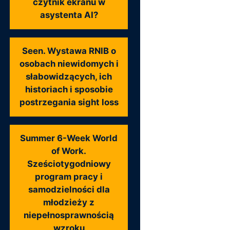
czytnik ekranu w
asystenta AI?
Seen. Wystawa RNIB o
osobach niewidomych i
słabowidzących, ich
historiach i sposobie
postrzegania sight loss
Summer 6-Week World
of Work.
Sześciotygodniowy
program pracy i
samodzielności dla
młodzieży z
niepełnosprawnością
wzroku