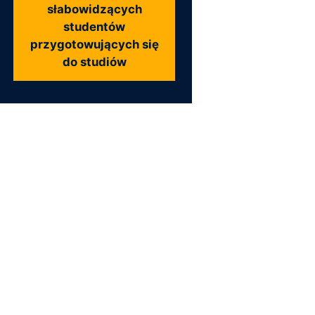
słabowidzących
studentów
przygotowujących się
do studiów