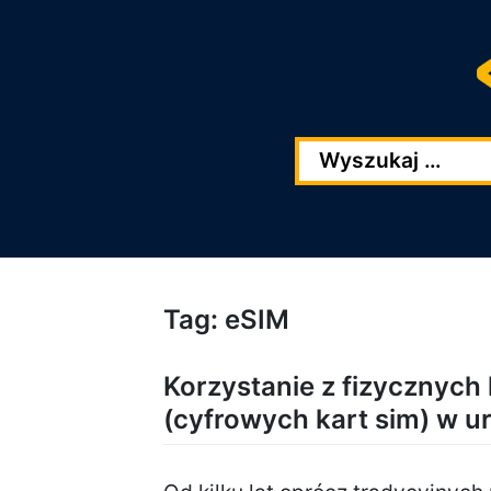
Przejdź
Przejdź
do
do
głowej
stopki
zawartości
Tag:
eSIM
Korzystanie z fizycznych 
(cyfrowych kart sim) w u