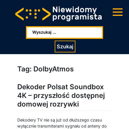
Przejdź
Przejdź
do
do
głowej
stopki
zawartości
Wpisz szukaną frazę:
Szukaj
Tag:
DolbyAtmos
Dekoder Polsat Soundbox
4K – przyszłość dostępnej
domowej rozrywki
Dekodery TV nie są już od dłuższego czasu
wyłącznie transmiterami sygnału od anteny do