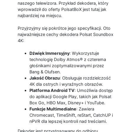
naszego telewizora. Przykład dekodera, który
wprowadził do oferty PolsatBoX jest tutaj jak
najbardziej na miejscu.
Przyjrzyjmy się pokrótce jego specyfikacji. Oto
najważniejsze cechy dekodera Polsat Soundbox
4K:
Dźwięk Immersyjny
: Wykorzystuje
technologię Dolby Atmos® z czterema
głośnikami zoptymalizowanymi przez
Bang & Olufsen.
Jakość Obrazu
: Obsługuje rozdzielczość
4K dla ostrych i wyraźnych obrazów.
Platforma Android TV
: Umożliwia dostęp
do aplikacji Google Play, takich jak Polsat
Box Go, HBO Max, Disney+ i YouTube.
Funkcje Multimedialne
: Zawiera
Chromecast, TimeShift, reStart, CatchUP i
nPVR dla lepszej kontroli nad treściami.
Dekoder jest przystosowany do odbioru