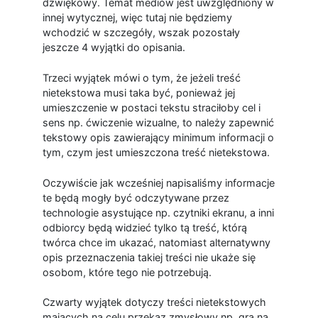
dźwiękowy. Temat mediów jest uwzględniony w
innej wytycznej, więc tutaj nie będziemy
wchodzić w szczegóły, wszak pozostały
jeszcze 4 wyjątki do opisania.
Trzeci wyjątek mówi o tym, że jeżeli treść
nietekstowa musi taka być, ponieważ jej
umieszczenie w postaci tekstu straciłoby cel i
sens np. ćwiczenie wizualne, to należy zapewnić
tekstowy opis zawierający minimum informacji o
tym, czym jest umieszczona treść nietekstowa.
Oczywiście jak wcześniej napisaliśmy informacje
te będą mogły być odczytywane przez
technologie asystujące np. czytniki ekranu, a inni
odbiorcy będą widzieć tylko tą treść, którą
twórca chce im ukazać, natomiast alternatywny
opis przeznaczenia takiej treści nie ukaże się
osobom, które tego nie potrzebują.
Czwarty wyjątek dotyczy treści nietekstowych
mających na celu przekaz zmysłowy np. gra na