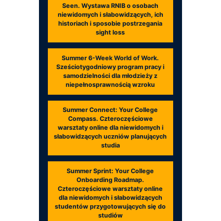
Seen. Wystawa RNIB o osobach
niewidomych i słabowidzących, ich
historiach i sposobie postrzegania
sight loss
Summer 6-Week World of Work.
Sześciotygodniowy program pracy i
samodzielności dla młodzieży z
niepełnosprawnością wzroku
Summer Connect: Your College
Compass. Czteroczęściowe
warsztaty online dla niewidomych i
słabowidzących uczniów planujących
studia
Summer Sprint: Your College
Onboarding Roadmap.
Czteroczęściowe warsztaty online
dla niewidomych i słabowidzących
studentów przygotowujących się do
studiów