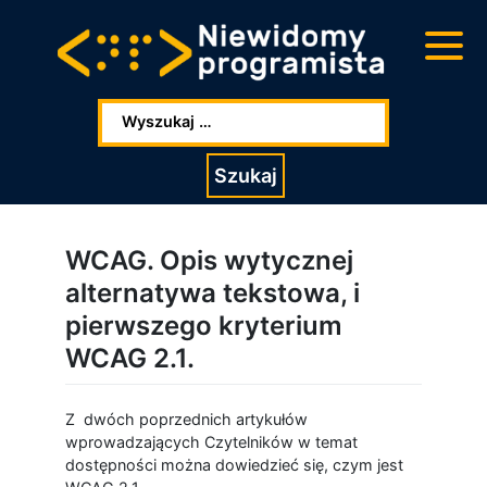
Przejdź
Przejdź
do
do
głowej
stopki
zawartości
Wpisz szukaną frazę:
Szukaj
WCAG. Opis wytycznej
alternatywa tekstowa, i
pierwszego kryterium
WCAG 2.1.
Z dwóch poprzednich artykułów
wprowadzających Czytelników w temat
dostępności można dowiedzieć się, czym jest