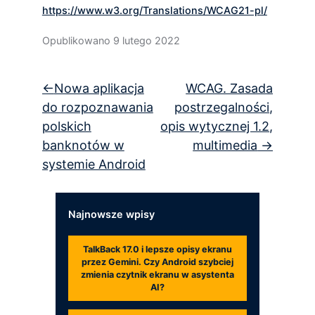
https://www.w3.org/Translations/WCAG21-pl/
Opublikowano
9 lutego 2022
Nawigacja
Nowa aplikacja
WCAG. Zasada
wpisu
do rozpoznawania
postrzegalności,
polskich
opis wytycznej 1.2,
banknotów w
multimedia
systemie Android
Najnowsze wpisy
TalkBack 17.0 i lepsze opisy ekranu
przez Gemini. Czy Android szybciej
zmienia czytnik ekranu w asystenta
AI?