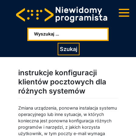
Przejdź
Przejdź
do
do
głowej
stopki
zawartości
Wpisz szukaną frazę:
Szukaj
instrukcje konfiguracji
klientów pocztowych dla
różnych systemów
Zmiana urządzenia, ponowna instalacja systemu
operacyjnego lub inne sytuacje, w których
konieczna jest ponowna konfiguracja różnych
programów i narzędzi, z jakich korzysta
użytkownik, w tym poczty e-mail wymaga