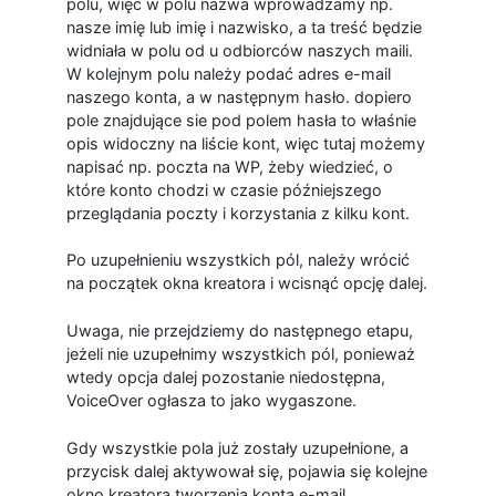
polu, więc w polu nazwa wprowadzamy np.
nasze imię lub imię i nazwisko, a ta treść będzie
widniała w polu od u odbiorców naszych maili.
W kolejnym polu należy podać adres e-mail
naszego konta, a w następnym hasło. dopiero
pole znajdujące sie pod polem hasła to właśnie
opis widoczny na liście kont, więc tutaj możemy
napisać np. poczta na WP, żeby wiedzieć, o
które konto chodzi w czasie późniejszego
przeglądania poczty i korzystania z kilku kont.
Po uzupełnieniu wszystkich pól, należy wrócić
na początek okna kreatora i wcisnąć opcję dalej.
Uwaga, nie przejdziemy do następnego etapu,
jeżeli nie uzupełnimy wszystkich pól, ponieważ
wtedy opcja dalej pozostanie niedostępna,
VoiceOver ogłasza to jako wygaszone.
Gdy wszystkie pola już zostały uzupełnione, a
przycisk dalej aktywował się, pojawia się kolejne
okno kreatora tworzenia konta e-mail.