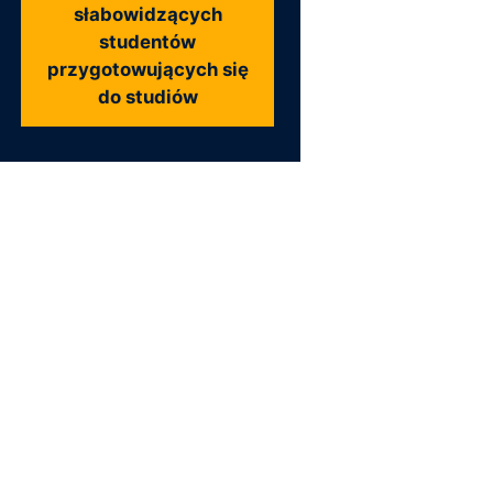
słabowidzących
studentów
przygotowujących się
do studiów