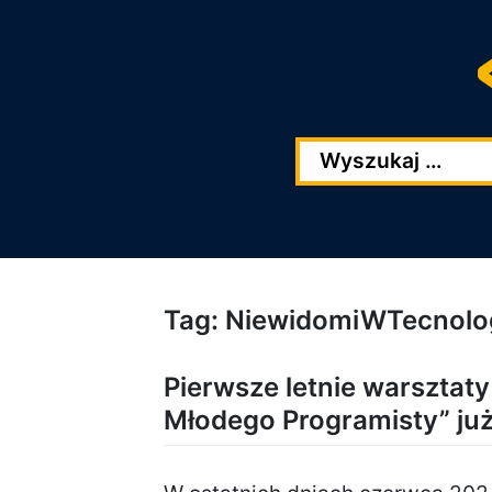
Przejdź
Przejdź
do
do
głowej
stopki
zawartości
Tag:
NiewidomiWTecnolog
Pierwsze letnie warsztaty
Młodego Programisty” już