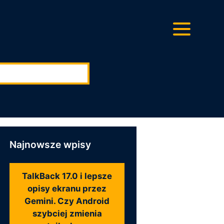
ę:
Najnowsze wpisy
TalkBack 17.0 i lepsze
opisy ekranu przez
Gemini. Czy Android
szybciej zmienia