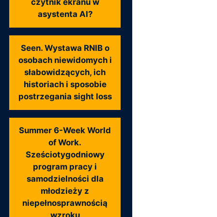
czytnik ekranu w
asystenta AI?
Seen. Wystawa RNIB o
osobach niewidomych i
słabowidzących, ich
historiach i sposobie
postrzegania sight loss
Summer 6-Week World
of Work.
Sześciotygodniowy
program pracy i
samodzielności dla
młodzieży z
niepełnosprawnością
wzroku