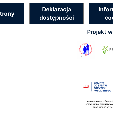
Deklaracja
Infor
trony
dostępności
co
Projekt 