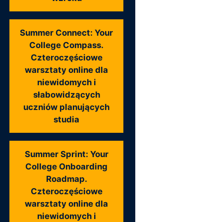
Summer Connect: Your
College Compass.
Czteroczęściowe
warsztaty online dla
niewidomych i
słabowidzących
uczniów planujących
studia
Summer Sprint: Your
College Onboarding
Roadmap.
Czteroczęściowe
warsztaty online dla
niewidomych i