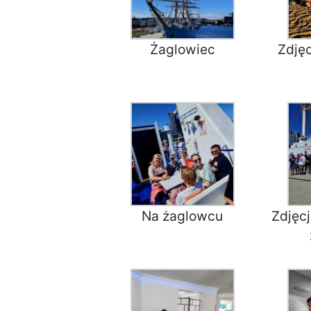
Żaglowiec
Zdję
Na żaglowcu
Zdjęc