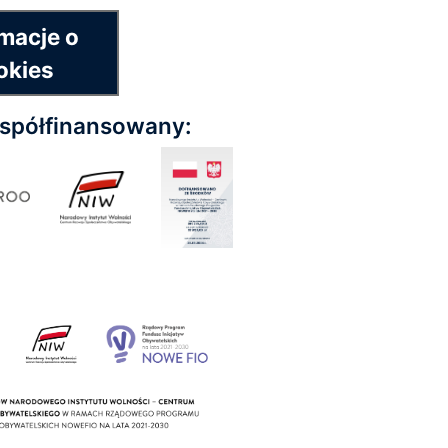
macje o
okies
współfinansowany: