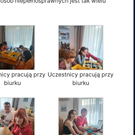
osób niepełnosprawnych jest tak wielu
icy pracują przy
Uczestnicy pracują przy
biurku
biurku