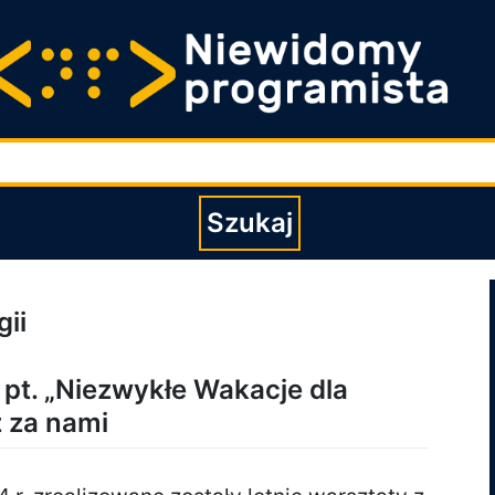
Wpisz szukaną fraz
Szukaj
ii
 pt. „Niezwykłe Wakacje dla
 za nami