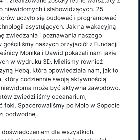
r. zrealizowane zostały letnie warsztaty z
b niewidomych i słabowidzących. 25
ktorów uczyło się budować i programować
hnologii asystujących. Jak na wakacyjną
chę zwiedzania i poznawania naszego
 gościliśmy naszych przyjaciół z Fundacji
eśnicy Monika i Dawid pokazali nam jakie
ych w wydruku 3D. Mieliśmy również
zyną Hebą, która opowiedziała nam, jak to
, który codziennie swoją aktywnością
a niewidoma może być aktywna zawodowo.
atów zwiedziliśmy oceanarium,
ć foki. Spacerowaliśmy po Molo w Sopocie
zi podwodnej.
 doświadczeniem dla wszystkich.