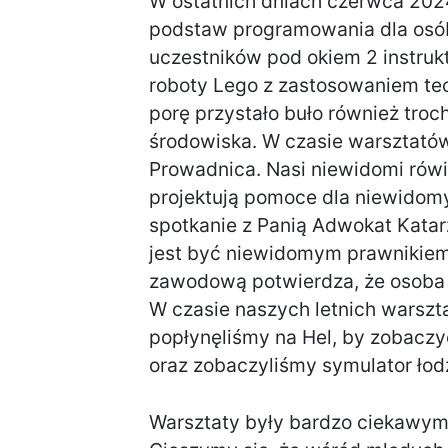
W ostatnich dniach czerwca 2024 
podstaw programowania dla osó
uczestników pod okiem 2 instru
roboty Lego z zastosowaniem tec
porę przystało buło również tro
środowiska. W czasie warsztatów
Prowadnica. Nasi niewidomi rówi
projektują pomoce dla niewidom
spotkanie z Panią Adwokat Katar
jest być niewidomym prawnikiem
zawodową potwierdza, że osob
W czasie naszych letnich warszt
popłynęliśmy na Hel, by zobaczy
oraz zobaczyliśmy symulator łod
Warsztaty były bardzo ciekawym