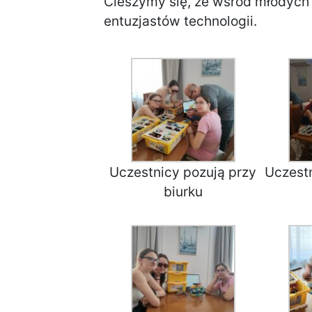
Cieszymy się, że wśród młodych 
entuzjastów technologii.
Uczestnicy pozują przy
Uczestn
biurku