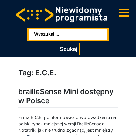
Przejdź
Przejdź
do
do
głowej
stopki
zawartości
Wpisz szukaną frazę:
Szukaj
Tag:
E.C.E.
brailleSense Mini dostępny
w Polsce
Firma E.C.E. poinformowała o wprowadzeniu na
polski rynek mniejszej wersji BrailleSense’a.
Notatnik, jak nie trudno zgadnąć, jest mniejszy