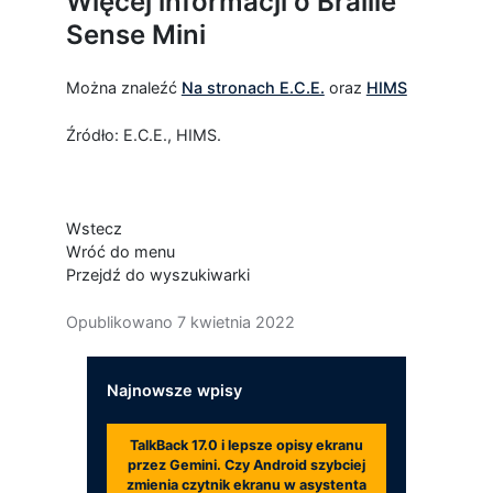
Więcej informacji o Braille
Sense Mini
Można znaleźć
Na stronach E.C.E.
oraz
HIMS
Źródło: E.C.E., HIMS.
Wstecz
Wróć do menu
Przejdź do wyszukiwarki
Opublikowano
7 kwietnia 2022
Najnowsze wpisy
TalkBack 17.0 i lepsze opisy ekranu
przez Gemini. Czy Android szybciej
zmienia czytnik ekranu w asystenta