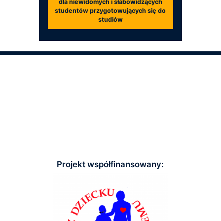
dla niewidomych i słabowidzących
studentów przygotowujących się do
studiów
Projekt współfinansowany: