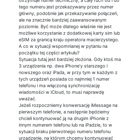
otrzymuje numer techniczny, a cały ruch od i do
tego numeru jest przekazywany przez numer
główny, podobnie jak przekazywanie połączeń,
ale na znacznie bardziej zaawansowanym
poziomie. Być może dlatego właśnie nie jest
możliwe korzystanie z dodatkowej karty sim lub
eSIM za granicą kraju operatora macierzystego.
A co w sytuacji wspomnianej w pytaniu na
początku tej części artykułu?
Sytuacja tutaj jest bardziej złożona. Gdy ktoś ma
3 urządzenia np. dwa iPhone’y starszego i
nowszego oraz iPada, w przy tym w każdym z
tych urządzeń posiada co najmniej 1 numer
telefonu i ma włączoną synchronizację
wiadomości w iCloud, to musi naprawdę
uważać.
Jeżeli rozpoczniemy konwersację iMessage na
pierwszym telefonie, a następnie będziemy
chcieli kontynuować ją na drugim iPhonie z
innym numerem telefonu lub na iPadzie, to w
sytuacji braku pierwotnego numeru telefonu
urządzenie, na którym chcemy kontynuować