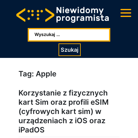
Przejdź
Przejdź
do
do
głowej
stopki
zawartości
Wpisz szukaną frazę:
Szukaj
Tag:
Apple
Korzystanie z fizycznych
kart Sim oraz profili eSIM
(cyfrowych kart sim) w
urządzeniach z iOS oraz
iPadOS