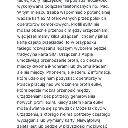
tablet, który najczęściej nie posiada możliwości
wykonywania połączeń telefonicznych np. iPad.
W tym miejscu trzeba wspomnieć o potencjalnej
wadzie kart eSIM oferowanych przez polskich
operatorów komórkowych. Profili eSIM nie
można obecnie przenosić między urządzeniami,
więc jeżeli mamy kilka urządzeń i chcemy jakąś
kartę często przekładać, to w przypadku
takiego rozwiązania lepszym wyborem będzie
tradycyjna karta SIM. Urządzenia Apple
umożliwiają przenoszenie profili, co ciekawe
między dwoma iPhone’ami lub dwoma iPadami,
ale nie między iPhone’em, a iPadem. Z informacji,
które udało się nam pozyskać operatorzy w
Polsce pracują nad wdrożeniem profili eSIM,
które będzie można przenosić między
urządzeniami bez potrzeby generowania
nowych profili eSIM. Kiedy zatem karta eSIM
może świetnie się sprawdzić? Może tak być w
urządzeniu, z którego nie ma potrzeby częstego
wyciągania lub wymiany karty. Niewątpliwą
zaletą jest lub będzie w przyszłości możliwość