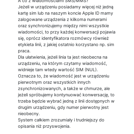
A co z wiadomościami SMS/MMS?
Jeżeli w urządzeniu posiadamy więcej niż jedną
kartę sim lub na naszym koncie Apple ID mamy
zalogowane urządzenia z kilkoma numerami
oraz synchronizujemy między nimi wszystkie
wiadomości, to przy każdej konwersacji pojawia
się, oprócz identyfikatora rozmówcy również
etykieta linii, z jakiej ostatnio korzystano np. sim
praca.
Dla ułatwienia, jeżeli linia ta jest nieobecna na
urządzeniu, na którym czytamy wiadomość,
widnieje tam wtedy wartość SIM (NUL).
Oznacza to, że wiadomość jest w urządzeniu
pierwotnym oraz wszystkich innych
zsynchronizowanych, a także w chmurze, ale
jeżeli spróbujemy kontynuować konwersację, to
trzeba będzie wybrać jedną z linii dostępnych w
drugim urządzeniu, gdy numer pierwotny jest
nieobecny.
System całkiem zrozumiały i trudniejszy do
opisania niż przyswojenia.